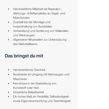
Handwerkliche Mitarbeit bei Reparatur-, 
Wartungs- & Refitprojekten an Segel- und 
Motorbooten
Zuarbeit bei der Montage und 
Instandhaltung von Bootsteilen
Vorbereitung und Sortierung von Materialien 
und Werkzeugen
Allgemeine Hilfsarbeiten zur Unterstützung 
des Werkstattteams
Das bringst du mit
Handwerkliches Geschick
Routinierter im Umgang mit Werkzeugen und 
Maschinen
Kenntnisse in der Bearbeitung von 
Kunststoff oder Holz
Körperliche Belastbarkeit
Ein hohes Maß an Flexibilität, Selbständigkeit 
sowie Eigenverantwortung und Teamfähigkeit