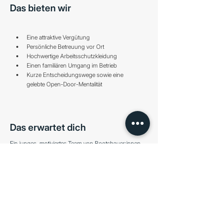
Das bieten wir
Eine attraktive Vergütung
Persönliche Betreuung vor Ort
Hochwertige Arbeitsschutzkleidung
Einen familiären Umgang im Betrieb
Kurze Entscheidungswege sowie eine 
gelebte Open-Door-Mentalität
Das erwartet dich
Ein junges, motiviertes Team von Bootsbauer:innen,
das an spannenden und abwechslungsreichen
Projekten für Boote und Yachten aller Art arbeitet. Du
kannst dich auf eine Unternehmenskultur freuen, die
Spaß macht und von Teamgeist geprägt ist. Zudem
erwartet dich ein Arbeitsplatz direkt am Wasser, der
eine einzigartige Arbeitsatmosphäre bietet.